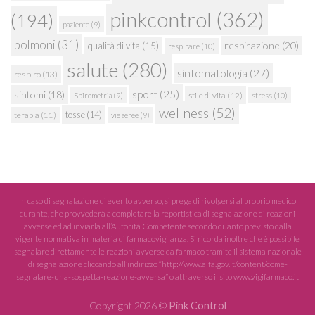
pinkcontrol
(362)
(194)
paziente
(9)
polmoni
(31)
respirazione
(20)
qualità di vita
(15)
respirare
(10)
salute
(280)
sintomatologia
(27)
respiro
(13)
sport
(25)
sintomi
(18)
stile di vita
(12)
Spirometria
(9)
stress
(10)
wellness
(52)
tosse
(14)
terapia
(11)
vie aeree
(9)
In caso di segnalazione di evento avverso, si prega di rivolgersi al proprio medico
curante, che provvederà a completare la reportistica di segnalazione di reazioni
avverse ed ad inviarla all’Autorità Competente secondo quanto previsto dalla
vigente normativa in materia di farmacovigilanza. Si ricorda inoltre che è possibile
segnalare direttamente le reazioni avverse da farmaco tramite il sistema nazionale
di segnalazione cliccando all’indirizzo “http://www.aifa.gov.it/content/come-
segnalare-una-sospetta-reazione-avversa” o attraverso il sito www.vigifarmaco.it
Copyright 2026 ©
Pink Control