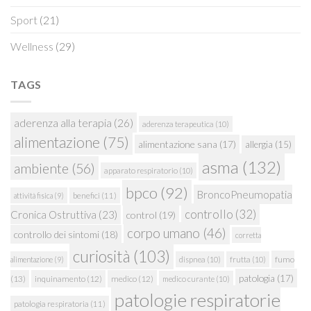
Sport
(21)
Wellness
(29)
TAGS
aderenza alla terapia
(26)
aderenza terapeutica
(10)
alimentazione
(75)
alimentazione sana
(17)
allergia
(15)
asma
(132)
ambiente
(56)
apparato respiratorio
(10)
bpco
(92)
BroncoPneumopatia
attività fisica
(9)
benefici
(11)
controllo
(32)
Cronica Ostruttiva
(23)
control
(19)
corpo umano
(46)
controllo dei sintomi
(18)
corretta
curiosità
(103)
fumo
alimentazione
(9)
dispnea
(10)
frutta
(10)
patologia
(17)
(13)
inquinamento
(12)
medico
(12)
medico curante
(10)
patologie respiratorie
patologia respiratoria
(11)