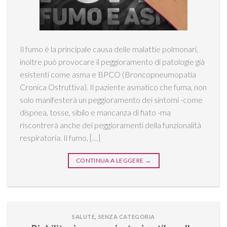
Il fumo è la principale causa delle malattie polmonari,
inoltre può provocare il peggioramento di patologie già
esistenti come asma e BPCO (Broncopneumopatia
Cronica Ostruttiva). Il paziente asmatico che fuma, non
solo manifesterà un peggioramento dei sintomi -come
dispnea, tosse, sibilo e mancanza di fiato -ma
riscontrerà anche dei peggioramenti della funzionalità
respiratoria. Il fumo, […]
CONTINUA A LEGGERE
→
SALUTE
,
SENZA CATEGORIA