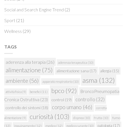
Social and Search Engine Trend
(2)
Sport
(21)
Wellness
(29)
TAGS
aderenza alla terapia
(26)
aderenza terapeutica
(10)
alimentazione
(75)
alimentazione sana
(17)
allergia
(15)
asma
(132)
ambiente
(56)
apparato respiratorio
(10)
bpco
(92)
BroncoPneumopatia
attività fisica
(9)
benefici
(11)
controllo
(32)
Cronica Ostruttiva
(23)
control
(19)
corpo umano
(46)
controllo dei sintomi
(18)
corretta
curiosità
(103)
fumo
alimentazione
(9)
dispnea
(10)
frutta
(10)
patologia
(17)
(13)
inquinamento
(12)
medico
(12)
medico curante
(10)