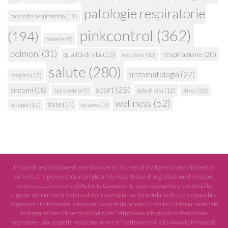
patologie respiratorie
patologia respiratoria
(11)
pinkcontrol
(362)
(194)
paziente
(9)
polmoni
(31)
respirazione
(20)
qualità di vita
(15)
respirare
(10)
salute
(280)
sintomatologia
(27)
respiro
(13)
sport
(25)
sintomi
(18)
stile di vita
(12)
Spirometria
(9)
stress
(10)
wellness
(52)
tosse
(14)
terapia
(11)
vie aeree
(9)
In caso di segnalazione di evento avverso, si prega di rivolgersi al proprio medico
curante, che provvederà a completare la reportistica di segnalazione di reazioni
avverse ed ad inviarla all’Autorità Competente secondo quanto previsto dalla
vigente normativa in materia di farmacovigilanza. Si ricorda inoltre che è possibile
segnalare direttamente le reazioni avverse da farmaco tramite il sistema nazionale
di segnalazione cliccando all’indirizzo “http://www.aifa.gov.it/content/come-
segnalare-una-sospetta-reazione-avversa” o attraverso il sito www.vigifarmaco.it