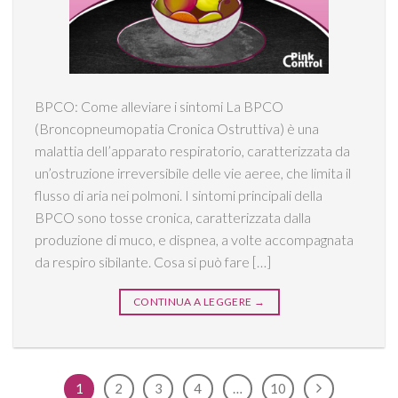
BPCO: Come alleviare i sintomi La BPCO
(Broncopneumopatia Cronica Ostruttiva) è una
malattia dell’apparato respiratorio, caratterizzata da
un’ostruzione irreversibile delle vie aeree, che limita il
flusso di aria nei polmoni. I sintomi principali della
BPCO sono tosse cronica, caratterizzata dalla
produzione di muco, e dispnea, a volte accompagnata
da respiro sibilante. Cosa si può fare […]
CONTINUA A LEGGERE
→
1
2
3
4
…
10