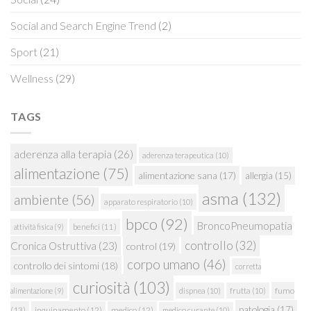
Social and Search Engine Trend
(2)
Sport
(21)
Wellness
(29)
TAGS
aderenza alla terapia
(26)
aderenza terapeutica
(10)
alimentazione
(75)
alimentazione sana
(17)
allergia
(15)
asma
(132)
ambiente
(56)
apparato respiratorio
(10)
bpco
(92)
BroncoPneumopatia
attività fisica
(9)
benefici
(11)
controllo
(32)
Cronica Ostruttiva
(23)
control
(19)
corpo umano
(46)
controllo dei sintomi
(18)
corretta
curiosità
(103)
fumo
alimentazione
(9)
dispnea
(10)
frutta
(10)
patologia
(17)
(13)
inquinamento
(12)
medico
(12)
medico curante
(10)