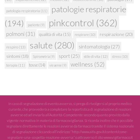
patologie respiratorie
patologia respiratoria
(11)
pinkcontrol
(362)
(194)
paziente
(9)
polmoni
(31)
respirazione
(20)
qualità di vita
(15)
respirare
(10)
salute
(280)
sintomatologia
(27)
respiro
(13)
sport
(25)
sintomi
(18)
stile di vita
(12)
Spirometria
(9)
stress
(10)
wellness
(52)
tosse
(14)
terapia
(11)
vie aeree
(9)
In caso di segnalazione di evento avverso, si prega di rivolgersi al proprio medico
curante, che provvederà a completare la reportistica di segnalazione di reazioni
avverse ed ad inviarla all’Autorità Competente secondo quanto previsto dalla
vigente normativa in materia di farmacovigilanza. Si ricorda inoltre che è possibile
segnalare direttamente le reazioni avverse da farmaco tramite il sistema nazionale
di segnalazione cliccando all’indirizzo “http://www.aifa.gov.it/content/come-
segnalare-una-sospetta-reazione-avversa” o attraverso il sito www.vigifarmaco.it