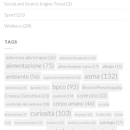
Social and Search Engine Trend
(2)
Sport
(21)
Wellness
(29)
TAGS
aderenza alla terapia
(26)
aderenza terapeutica
(10)
alimentazione
(75)
alimentazione sana
(17)
allergia
(15)
asma
(132)
ambiente
(56)
apparato respiratorio
(10)
bpco
(92)
BroncoPneumopatia
attività fisica
(9)
benefici
(11)
controllo
(32)
Cronica Ostruttiva
(23)
control
(19)
corpo umano
(46)
controllo dei sintomi
(18)
corretta
curiosità
(103)
fumo
alimentazione
(9)
dispnea
(10)
frutta
(10)
patologia
(17)
(13)
inquinamento
(12)
medico
(12)
medico curante
(10)