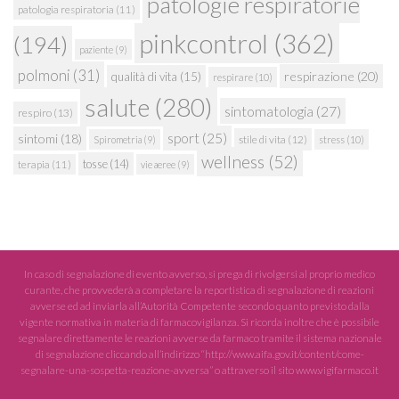
patologie respiratorie
patologia respiratoria
(11)
pinkcontrol
(362)
(194)
paziente
(9)
polmoni
(31)
respirazione
(20)
qualità di vita
(15)
respirare
(10)
salute
(280)
sintomatologia
(27)
respiro
(13)
sport
(25)
sintomi
(18)
stile di vita
(12)
Spirometria
(9)
stress
(10)
wellness
(52)
tosse
(14)
terapia
(11)
vie aeree
(9)
In caso di segnalazione di evento avverso, si prega di rivolgersi al proprio medico
curante, che provvederà a completare la reportistica di segnalazione di reazioni
avverse ed ad inviarla all’Autorità Competente secondo quanto previsto dalla
vigente normativa in materia di farmacovigilanza. Si ricorda inoltre che è possibile
segnalare direttamente le reazioni avverse da farmaco tramite il sistema nazionale
di segnalazione cliccando all’indirizzo “http://www.aifa.gov.it/content/come-
segnalare-una-sospetta-reazione-avversa” o attraverso il sito www.vigifarmaco.it