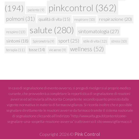
pinkcontrol
(362)
(194)
paziente
(9)
polmoni
(31)
respirazione
(20)
qualità di vita
(15)
respirare
(10)
salute
(280)
sintomatologia
(27)
respiro
(13)
sport
(25)
sintomi
(18)
stile di vita
(12)
Spirometria
(9)
stress
(10)
wellness
(52)
tosse
(14)
terapia
(11)
vie aeree
(9)
In caso di segnalazione di evento avverso, si prega di rivolgersi al proprio medico
curante, che provvederà a completare la reportistica di segnalazione di reazioni
avverse ed ad inviarla all’Autorità Competente secondo quanto previsto dalla
vigente normativa in materia di farmacovigilanza. Si ricorda inoltre che è possibile
segnalare direttamente le reazioni avverse da farmaco tramite il sistema nazionale
di segnalazione cliccando all’indirizzo “http://www.aifa.gov.it/content/come-
segnalare-una-sospetta-reazione-avversa” o attraverso il sito www.vigifarmaco.it
Copyright 2026 ©
Pink Control