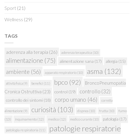
Sport
(21)
Wellness
(29)
TAGS
aderenza alla terapia
(26)
aderenza terapeutica
(10)
alimentazione
(75)
alimentazione sana
(17)
allergia
(15)
asma
(132)
ambiente
(56)
apparato respiratorio
(10)
bpco
(92)
BroncoPneumopatia
attività fisica
(9)
benefici
(11)
controllo
(32)
Cronica Ostruttiva
(23)
control
(19)
corpo umano
(46)
controllo dei sintomi
(18)
corretta
curiosità
(103)
fumo
alimentazione
(9)
dispnea
(10)
frutta
(10)
patologia
(17)
(13)
inquinamento
(12)
medico
(12)
medico curante
(10)
patologie respiratorie
patologia respiratoria
(11)