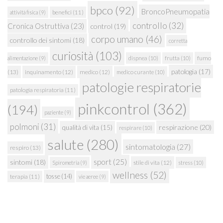
bpco
(92)
BroncoPneumopatia
attività fisica
(9)
benefici
(11)
controllo
(32)
Cronica Ostruttiva
(23)
control
(19)
corpo umano
(46)
controllo dei sintomi
(18)
corretta
curiosità
(103)
fumo
alimentazione
(9)
dispnea
(10)
frutta
(10)
patologia
(17)
(13)
inquinamento
(12)
medico
(12)
medico curante
(10)
patologie respiratorie
patologia respiratoria
(11)
pinkcontrol
(362)
(194)
paziente
(9)
polmoni
(31)
respirazione
(20)
qualità di vita
(15)
respirare
(10)
salute
(280)
sintomatologia
(27)
respiro
(13)
sport
(25)
sintomi
(18)
stile di vita
(12)
Spirometria
(9)
stress
(10)
wellness
(52)
tosse
(14)
terapia
(11)
vie aeree
(9)