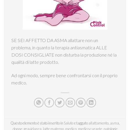
SE SEI AFFETTO DA ASMA allattare non un
problema, in quanto la terapia antiasmatica ALLE
DOSI CONSIGLIATE non disturba la produzione né la
qualità di latte prodotto.
Ad ogni modo, sempre bene confrontarsi con il proprio
medico.
Questo elemento è stato inserito in
Salute
e taggato
allattamento
,
asma
,
donne
,
gravidanza
,
latte materno
,
medico
,
medico curante
,
patologie