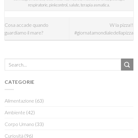
respiratorie
,
pinkcontrol
,
salute
,
terapia asmatica
.
Cosa accade quando
W la pizza!!
guardiamo il mare?
#giornatamondialedellapizza
CATEGORIE
Alimentazione
(63)
Ambiente
(42)
Corpo Umano
(33)
Curiosità
(96)