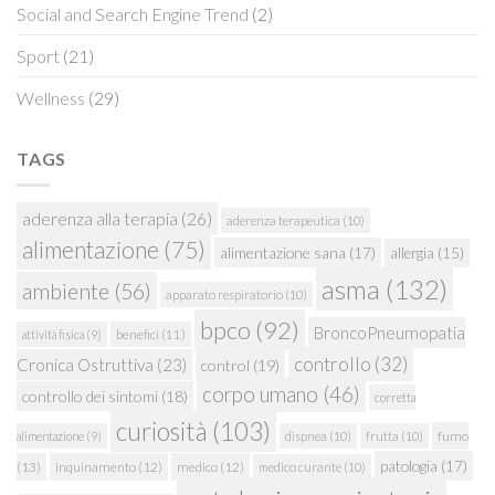
Social and Search Engine Trend
(2)
Sport
(21)
Wellness
(29)
TAGS
aderenza alla terapia
(26)
aderenza terapeutica
(10)
alimentazione
(75)
alimentazione sana
(17)
allergia
(15)
asma
(132)
ambiente
(56)
apparato respiratorio
(10)
bpco
(92)
BroncoPneumopatia
attività fisica
(9)
benefici
(11)
controllo
(32)
Cronica Ostruttiva
(23)
control
(19)
corpo umano
(46)
controllo dei sintomi
(18)
corretta
curiosità
(103)
fumo
alimentazione
(9)
dispnea
(10)
frutta
(10)
patologia
(17)
(13)
inquinamento
(12)
medico
(12)
medico curante
(10)