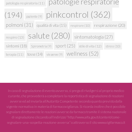
patologie respiratorie
patologia respiratoria
(11)
pinkcontrol
(362)
(194)
paziente
(9)
polmoni
(31)
respirazione
(20)
qualità di vita
(15)
respirare
(10)
salute
(280)
sintomatologia
(27)
respiro
(13)
sport
(25)
sintomi
(18)
stile di vita
(12)
Spirometria
(9)
stress
(10)
wellness
(52)
tosse
(14)
terapia
(11)
vie aeree
(9)
In caso di segnalazione di evento avverso, si prega di rivolgersi al proprio medico
curante, che provvederà a completare la reportistica di segnalazione di reazioni
avverse ed ad inviarla all’Autorità Competente secondo quanto previsto dalla
vigente normativa in materia di farmacovigilanza. Si ricorda inoltre che è possibile
segnalare direttamente le reazioni avverse da farmaco tramite il sistema nazionale
di segnalazione cliccando all’indirizzo “http://www.aifa.gov.it/content/come-
segnalare-una-sospetta-reazione-avversa” o attraverso il sito www.vigifarmaco.it